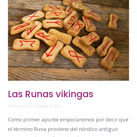
Las
Las Runas vikingas
Runas
Vikingas
Amuletos
,
Esoterismo
/
4 minutos de lectura
Como primer apunte empezaremos por decir que
el término Runa proviene del nórdico antiguo