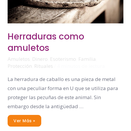
Herraduras
Herraduras como
Como
Amuletos
amuletos
Amuletos
,
Dinero
,
Esoterismo
,
Familia
,
Protección
,
Rituales
/
4 minutos de lectura
La herradura de caballo es una pieza de metal
con una peculiar forma en U que se utiliza para
proteger las pezuñas de este animal. Sin
embargo desde la antigüedad …
Ver Más »