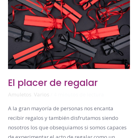
El
El placer de regalar
Placer
De
Regalar
Amuletos
,
Varios
/
4 minutos de lectura
A la gran mayoría de personas nos encanta
recibir regalos y también disfrutamos siendo
nosotros los que obsequiamos si somos capaces
de experimentar el acto de regalar como un