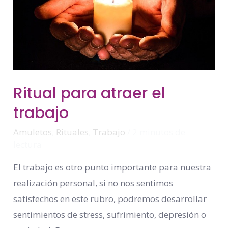
Ritual
Ritual para atraer el
Para
Atraer
trabajo
El
Trabajo
Amuletos
,
Rituales
,
Trabajo
/
2 minutos de
lectura
El trabajo es otro punto importante para nuestra
realización personal, si no nos sentimos
satisfechos en este rubro, podremos desarrollar
sentimientos de stress, sufrimiento, depresión o