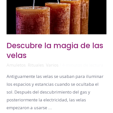
Descubre
Descubre la magia de las
La
Magia
velas
De
Las
Velas
Amuletos
,
Rituales
,
Varios
/
4 minutos de lectura
Antiguamente las velas se usaban para iluminar
los espacios y estancias cuando se ocultaba el
sol. Después del descubrimiento del gas y
posteriormente la electricidad, las velas
empezaron a usarse …