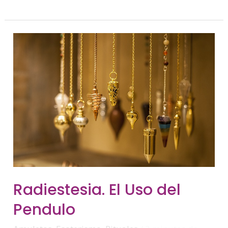
Radiestesia.
Radiestesia. El Uso del
El
Uso
Pendulo
Del
Pendulo