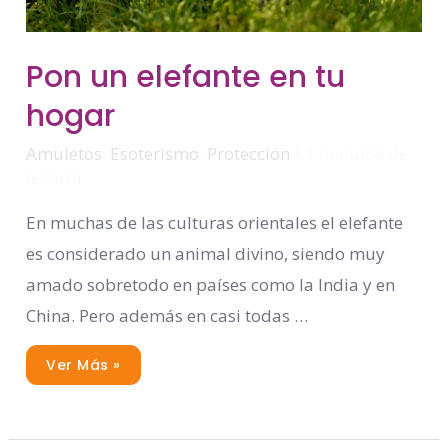
Pon
Pon un elefante en tu
Un
Elefante
hogar
En
Tu
Hogar
Amuletos
,
Esoterismo
,
Protección
/
3 minutos de
lectura
En muchas de las culturas orientales el elefante
es considerado un animal divino, siendo muy
amado sobretodo en países como la India y en
China. Pero además en casi todas …
Ver Más »