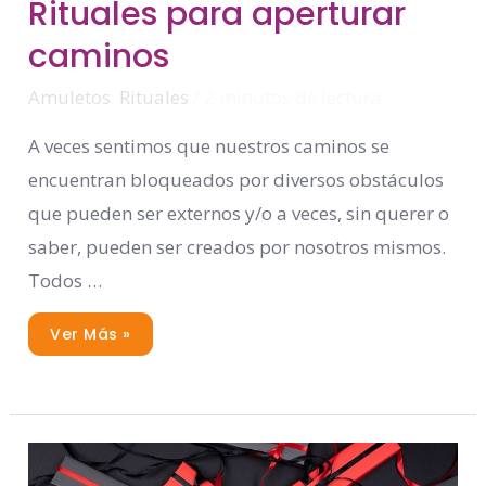
Rituales
Rituales para aperturar
Para
Aperturar
caminos
Caminos
Amuletos
,
Rituales
/
2 minutos de lectura
A veces sentimos que nuestros caminos se
encuentran bloqueados por diversos obstáculos
que pueden ser externos y/o a veces, sin querer o
saber, pueden ser creados por nosotros mismos.
Todos …
Ver Más »