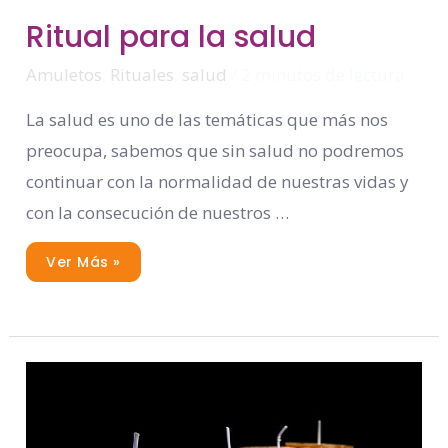
Ritual
Ritual para la salud
Para
La
Salud
Amuletos
,
Rituales
,
salud
/
2 minutos de lectura
La salud es uno de las temáticas que más nos
preocupa, sabemos que sin salud no podremos
continuar con la normalidad de nuestras vidas y
con la consecución de nuestros …
Ver Más »