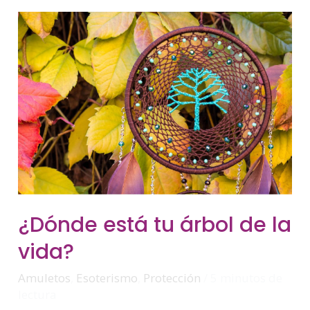
¿Dónde
¿Dónde está tu árbol de la
Está
Tu
vida?
Árbol
De
La
Vida?
Amuletos
,
Esoterismo
,
Protección
/
5 minutos de
lectura