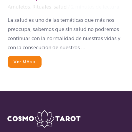
La
Salud
Amuletos
,
Rituales
,
salud
/
2 minutos de lectura
La salud es uno de las temáticas que más nos
preocupa, sabemos que sin salud no podremos
continuar con la normalidad de nuestras vidas y
con la consecución de nuestros …
Ver Más »