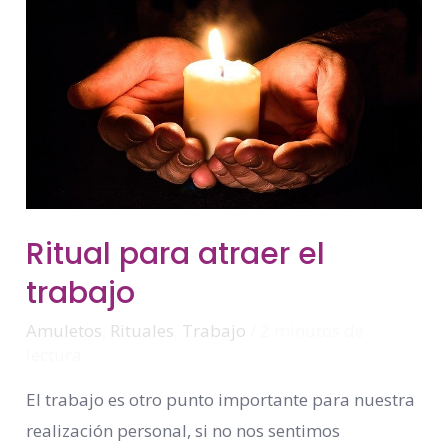
Ritual
Ritual para atraer el
Para
Atraer
trabajo
El
Trabajo
Amuletos
,
Rituales
,
Trabajo
/
2 minutos de
lectura
El trabajo es otro punto importante para nuestra
realización personal, si no nos sentimos