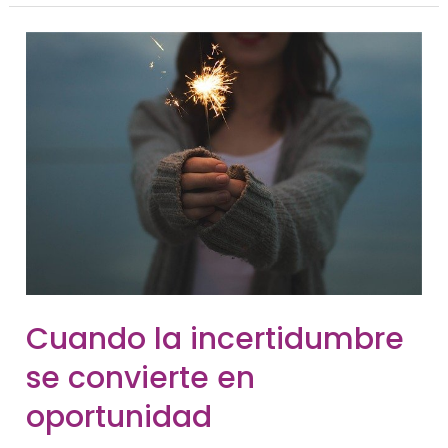
Cuando
Cuando la incertidumbre
La
Incertidumbre
se convierte en
Se
Convierte
En
oportunidad
Oportunidad