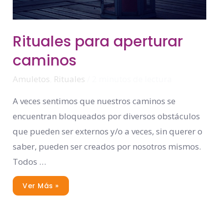
Rituales
Rituales para aperturar
Para
Aperturar
caminos
Caminos
Amuletos
,
Rituales
/
2 minutos de lectura
A veces sentimos que nuestros caminos se
encuentran bloqueados por diversos obstáculos
que pueden ser externos y/o a veces, sin querer o
saber, pueden ser creados por nosotros mismos.
Todos …
Ver Más »