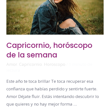
Capricornio,
Capricornio, horóscopo
Horóscopo
De
de la semana
La
Semana
Amor
,
Capricornio
,
Horoscopo
/
1 minuto de
lectura
Este año te toca brillar Te toca recuperar esa
confianza que habías perdido y sentirte fuerte.
Amor Déjate fluir. Estás intentando descubrir lo
que quieres y no hay mejor forma …