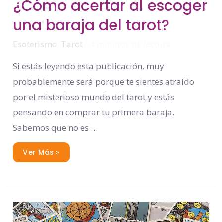
¿Cómo acertar al escoger
Acertar
Al
una baraja del tarot?
Escoger
Una
Baraja
Del
Esoterismo
,
Tarot
/
4 minutos de lectura
Tarot?
Si estás leyendo esta publicación, muy
probablemente será porque te sientes atraído
por el misterioso mundo del tarot y estás
pensando en comprar tu primera baraja.
Sabemos que no es …
Ver Más »