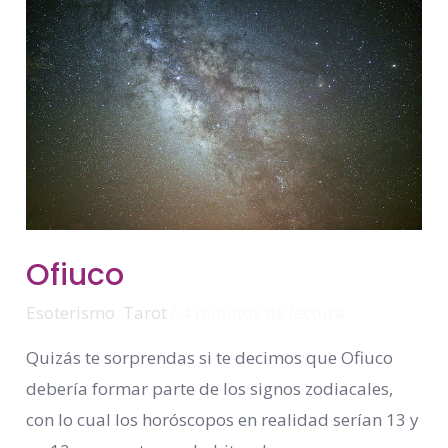
Ofiuco
Ofiuco
Esoterismo
,
Tarot
/
4 minutos de lectura
Quizás te sorprendas si te decimos que Ofiuco
debería formar parte de los signos zodiacales,
con lo cual los horóscopos en realidad serían 13 y