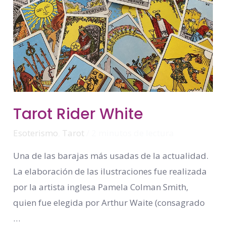
Tarot
Tarot Rider White
Rider
White
Esoterismo
,
Tarot
/
2 minutos de lectura
Una de las barajas más usadas de la actualidad.
La elaboración de las ilustraciones fue realizada
por la artista inglesa Pamela Colman Smith,
quien fue elegida por Arthur Waite (consagrado
…