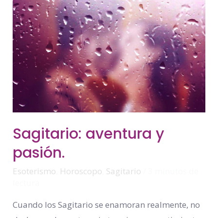
Sagitario:
Sagitario: aventura y
Aventura
Y
pasión.
Pasión.
Esoterismo
,
Horoscopo
,
Sagitario
/
3 minutos de
lectura
Cuando los Sagitario se enamoran realmente, no