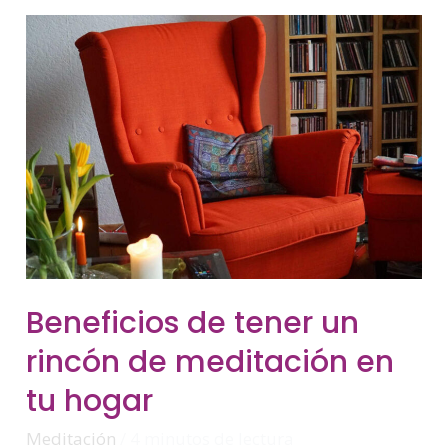
Beneficios
Beneficios de tener un
De
Tener
rincón de meditación en
Un
Rincón
De
tu hogar
Meditación
En
Tu
Hogar
Meditación
/
4 minutos de lectura