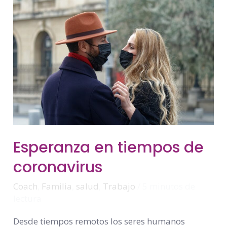
Esperanza
Esperanza en tiempos de
En
Tiempos
coronavirus
De
Coronavirus
Coach
,
Familia
,
salud
,
Trabajo
/
5 minutos de
lectura
Desde tiempos remotos los seres humanos