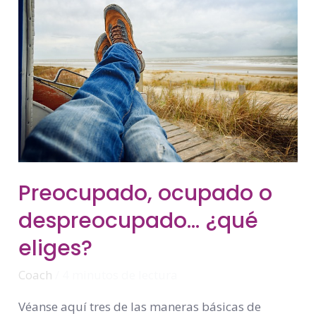
Preocupado,
Preocupado, ocupado o
Ocupado
O
despreocupado… ¿qué
Despreocupado…
¿qué
Eliges?
eliges?
Coach
/
4 minutos de lectura
Véanse aquí tres de las maneras básicas de